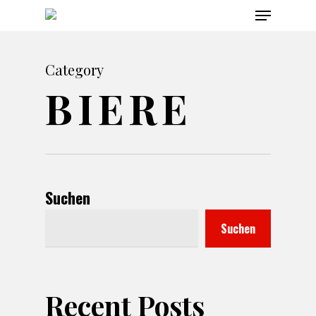
Menu
Skip
to
main
Category
content
BIERE
Suchen
Suchen
Recent Posts