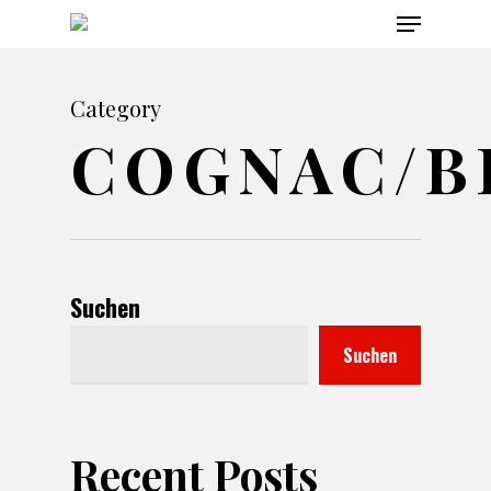
Menu
Skip
to
main
Category
content
COGNAC/B
Suchen
Suchen
Recent Posts